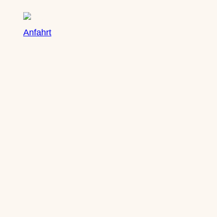
Anfahrt
Öffnungszeiten
Mo: nach Vereinbarung
Di: nach Vereinbarung
Mi: 10-13 Uhr | 14-18 Uhr
Do: 10-13 Uhr | 14-18 Uhr
Fr: 10-13 Uhr | 14-18 Uhr
Sa: 10-14 Uhr
Kontakt
Heike Mueller