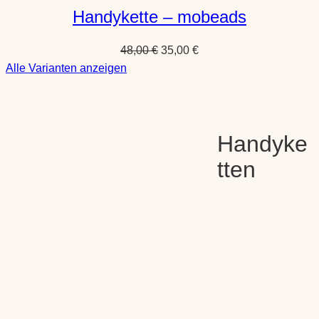
Handykette – mobeads
Ursprünglicher
Aktueller
48,00
€
35,00
€
:
Preis
Preis
Alle Varianten anzeigen
Handykette
war:
ist:
–
48,00 €
35,00 €.
mobeads
Handyke
tten
Shop