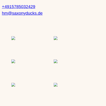
+4915785032429
hm@saxonyducks.de
Service