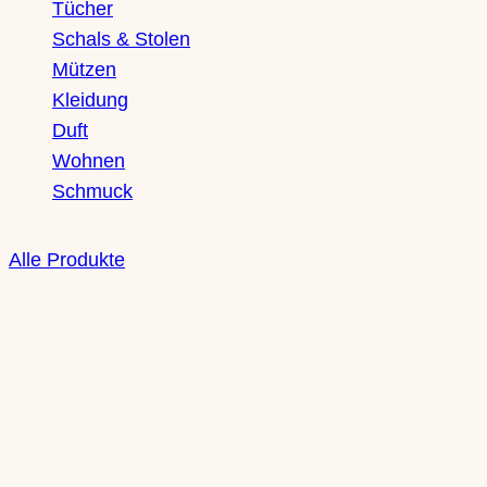
Tücher
Schals & Stolen
Mützen
Kleidung
Duft
Wohnen
Schmuck
Alle Produkte
Boutique
Saxony Ducks
Zschochersche Straße 71
04229 Leipzig, Plagwitz