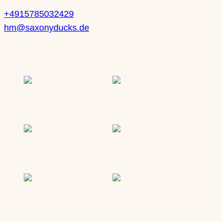
+4915785032429
hm@saxonyducks.de
Service