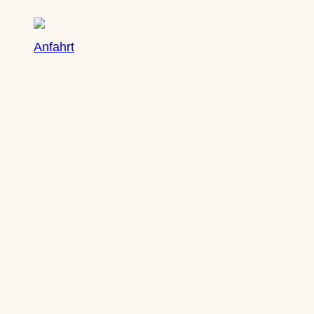
Anfahrt
Öffnungszeiten
Mo: nach Vereinbarung
Di: nach Vereinbarung
Mi: 10-13 Uhr | 14-18 Uhr
Do: 10-13 Uhr | 14-18 Uhr
Fr: 10-13 Uhr | 14-18 Uhr
Sa: 10-14 Uhr
Kontakt
Heike Mueller