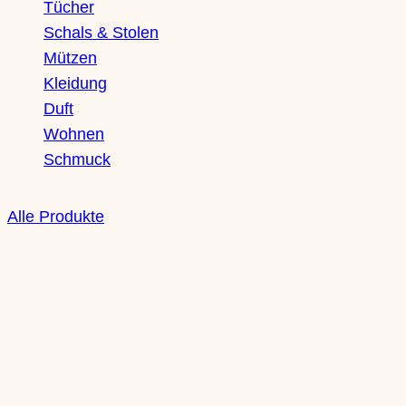
Tücher
Schals & Stolen
Mützen
Kleidung
Duft
Wohnen
Schmuck
Alle Produkte
Boutique
Saxony Ducks
Zschochersche Straße 71
04229 Leipzig, Plagwitz