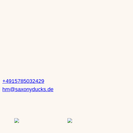
Di: nach Vereinbarung
Mi: 10-13 Uhr | 14-18 Uhr
Do: 10-13 Uhr | 14-18 Uhr
Fr: 10-13 Uhr | 14-18 Uhr
Sa: 10-14 Uhr
Kontakt
Heike Mueller
+4915785032429
hm@saxonyducks.de
Service