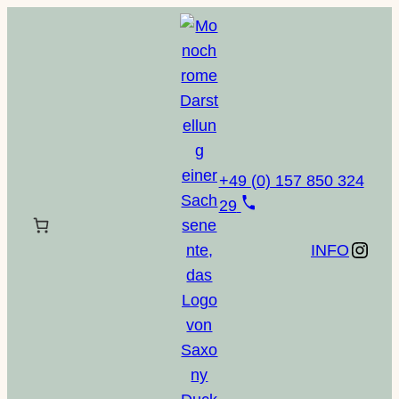
Zum
Inhalt
springen
+49 (0) 157 850 324
29
Instagram
INFO