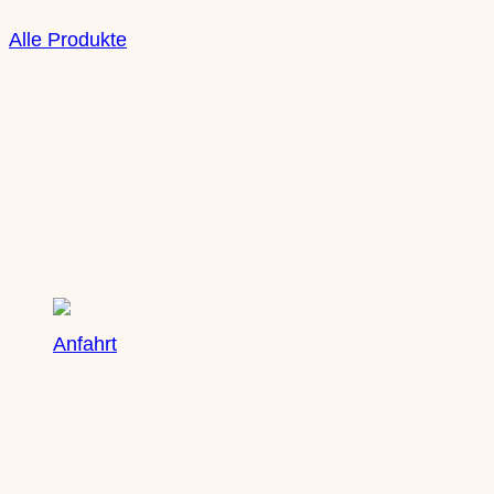
Alle Produkte
Boutique
Saxony Ducks
Zschochersche Straße 71
04229 Leipzig, Plagwitz
Anfahrt
Öffnungszeiten
Mo: nach Vereinbarung