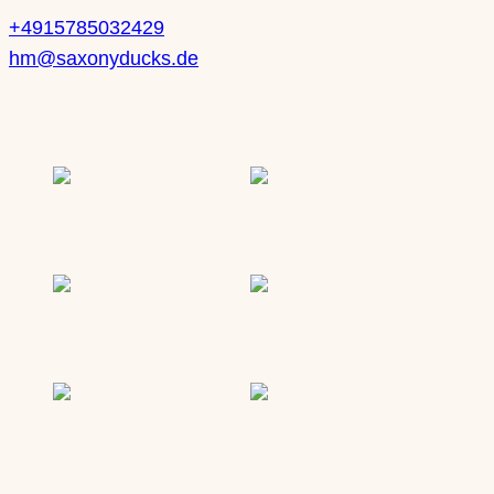
+4915785032429
hm@saxonyducks.de
Service