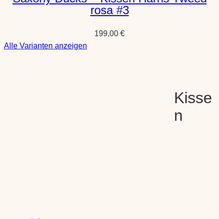
rosa #3
199,00
€
:
Alle Varianten anzeigen
Saxony
Ducks
–
Kisse
Kissen
Harris
n
Tweed
rosa
#3
Shop