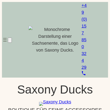
Zum
+4
Inhalt
9
springen
(0)
15
7
85
0
32
4
29
Saxony Ducks
BOUTIQUE FÜR FEINE ACCESSOIRES