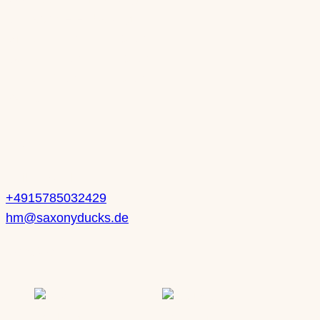
Di: nach Vereinbarung
Mi: 10-13 Uhr | 14-18 Uhr
Do: 10-13 Uhr | 14-18 Uhr
Fr: 10-13 Uhr | 14-18 Uhr
Sa: 10-14 Uhr
Kontakt
Heike Mueller
+4915785032429
hm@saxonyducks.de
Service