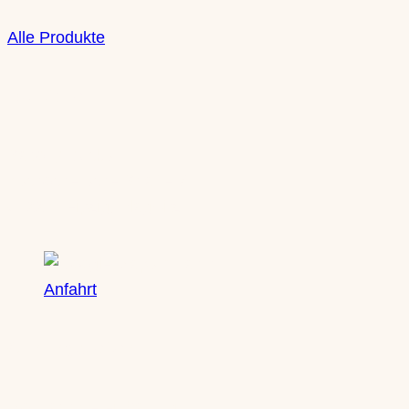
Alle Produkte
Boutique
Saxony Ducks
Zschochersche Straße 71
04229 Leipzig, Plagwitz
Anfahrt
Öffnungszeiten
Mo: nach Vereinbarung