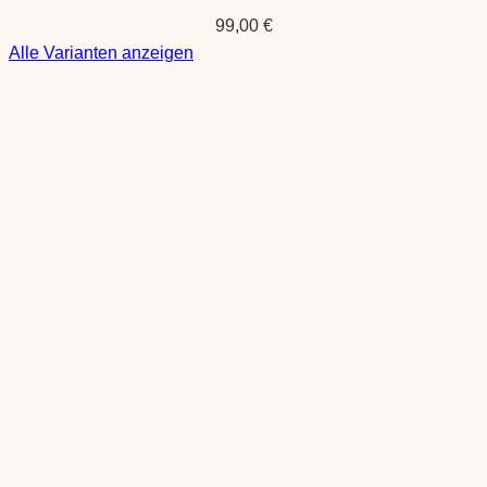
99,00
€
:
Alle Varianten anzeigen
Myssy
–
Mütze
Farmester
Shop
Tücher
Schals & Stolen
Mützen
Kleidung
Duft
Wohnen
Schmuck