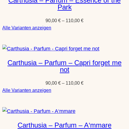
Carthusia – Parfum – Essence of the
Fiori
Park
di
Capri
90,00
€
–
110,00
€
:
Alle Varianten anzeigen
Carthusia
–
Parfum
–
Carthusia – Parfum – Capri forget me
Essence
not
of
the
90,00
€
–
110,00
€
Park
:
Alle Varianten anzeigen
Carthusia
–
Parfum
–
Carthusia – Parfum – A‘mmare
Capri