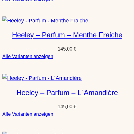
Heeley
–
Parfum
–
Heeley – Parfum – Menthe Fraiche
Note
de
145,00
€
Yuzu
:
Alle Varianten anzeigen
Heeley
–
Parfum
–
Heeley – Parfum – L´Amandiére
Menthe
Fraiche
145,00
€
:
Alle Varianten anzeigen
Heeley
–