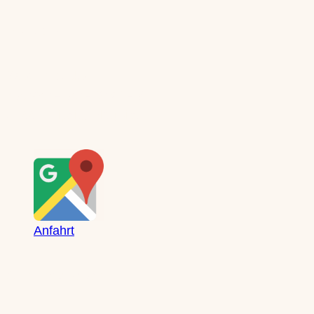
Boutique
Saxony Ducks
Zschochersche Straße 71
04229 Leipzig, Plagwitz
Anfahrt
Öffnungszeiten