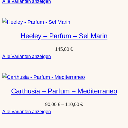
:
Alle Varianten anzeigen
Heeley
–
Parfum
–
Heeley – Parfum – Sel Marin
Blanc
Poudre
145,00
€
:
Alle Varianten anzeigen
Heeley
–
Parfum
–
Carthusia – Parfum – Mediterraneo
Sel
Marin
90,00
€
–
110,00
€
:
Alle Varianten anzeigen
Carthusia
–