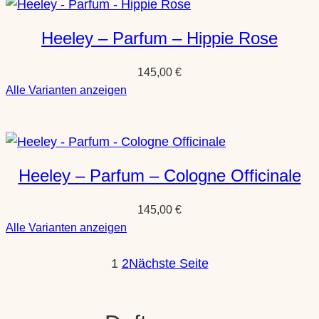
Parfum
–
Heeley – Parfum – Hippie Rose
L
´Amandiére
145,00
€
:
Alle Varianten anzeigen
Heeley
–
Parfum
–
Heeley – Parfum – Cologne Officinale
Hippie
Rose
145,00
€
:
Alle Varianten anzeigen
Heeley
1
2
–
Nächste Seite
Parfum
–
Cologne