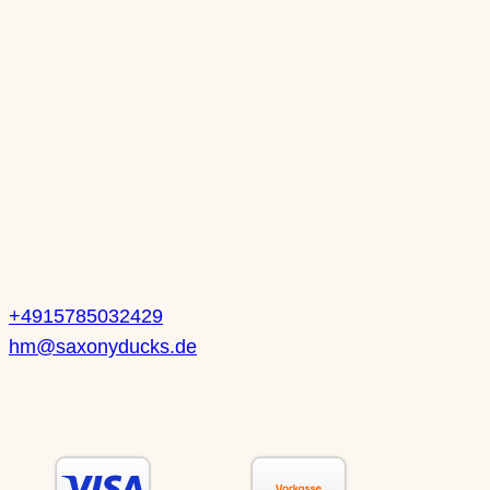
Mo: nach Vereinbarung
Di: nach Vereinbarung
Mi: 10-13 Uhr | 14-18 Uhr
Do: 10-13 Uhr | 14-18 Uhr
Fr: 10-13 Uhr | 14-18 Uhr
Sa: 10-14 Uhr
Kontakt
Heike Mueller
+4915785032429
hm@saxonyducks.de
Service