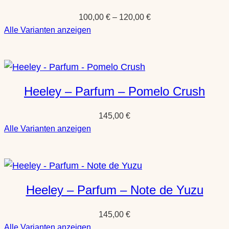
forget
100,00
€
–
120,00
€
me
:
Alle Varianten anzeigen
not
Carthusia
–
Parfum
–
Heeley – Parfum – Pomelo Crush
A‘mmare
145,00
€
:
Alle Varianten anzeigen
Heeley
–
Parfum
–
Heeley – Parfum – Note de Yuzu
Pomelo
Crush
145,00
€
:
Alle Varianten anzeigen