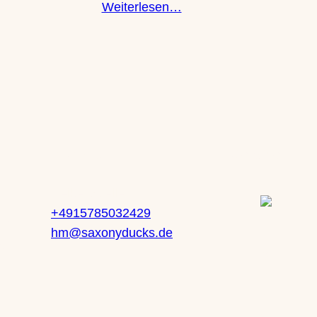
Weiterlesen…
Kontakt
Service
Heike Mueller
+4915785032429
 71
hm@saxonyducks.de
z