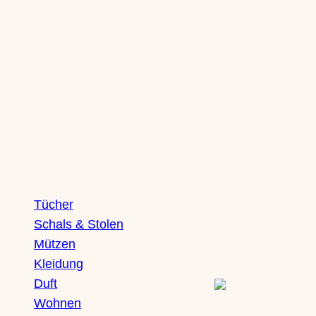
Shop
Boutique
Tücher
Saxony Ducks
Schals & Stolen
Zschochersche Straße
Mützen
04229 Leipzig, Plagwit
Kleidung
Duft
Wohnen