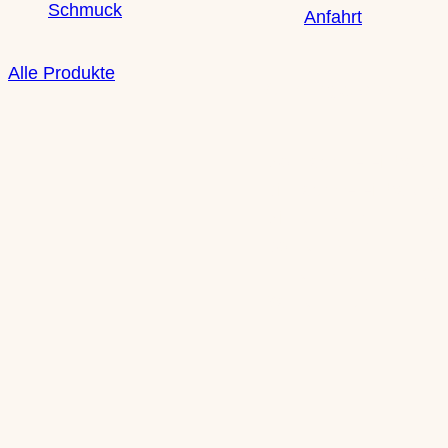
Schmuck
Anfahrt
Alle Produkte
Öffnungszeiten
Mo: nach Vereinbarun
Di: nach Vereinbarung
Mi: 10-13 Uhr | 14-18 
Do: 10-13 Uhr | 14-18 
Fr: 10-13 Uhr | 14-18 
Sa: 10-14 Uhr