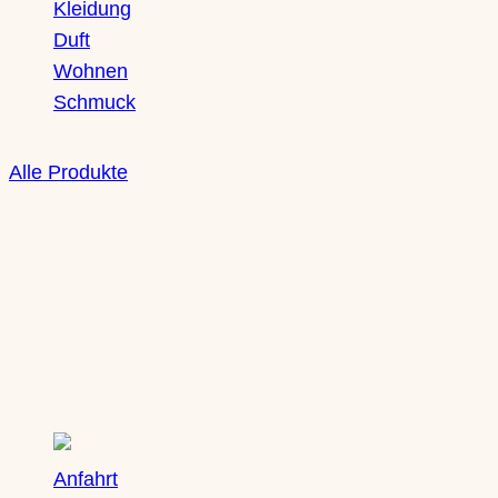
Kleidung
Duft
Wohnen
Schmuck
Alle Produkte
Boutique
Saxony Ducks
Zschochersche Straße 71
04229 Leipzig, Plagwitz
Anfahrt