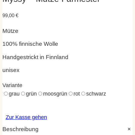
99,00
€
Mütze
100% finnische Wolle
Handgestrickt in Finnland
unisex
Variante
grau
grün
moosgrün
rot
schwarz
Zur Kasse gehen
Beschreibung