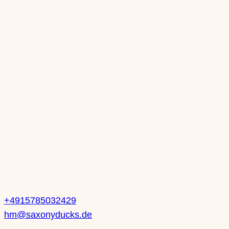
Öffnungszeiten
Mo: nach Vereinbarung
Di: nach Vereinbarung
Mi: 10-13 Uhr | 14-18 Uhr
Do: 10-13 Uhr | 14-18 Uhr
Fr: 10-13 Uhr | 14-18 Uhr
Sa: 10-14 Uhr
Kontakt
Heike Mueller
+4915785032429
hm@saxonyducks.de