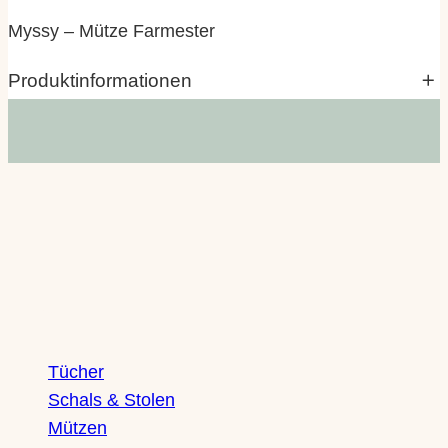
Myssy – Mütze Farmester
Produktinformationen
Eigenschaften
Wert
Marke
Myssy
Herkunft |
Handgestrickt in Finnland
Produktion
von finnischen Omas
Shop
grau, grün, moosgrün, rot,
Variante
Tücher
schwarz
Schals & Stolen
Mützen