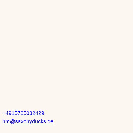
Öffnungszeiten
Mo: nach Vereinbarung
Di: nach Vereinbarung
Mi: 10-13 Uhr | 14-18 Uhr
Do: 10-13 Uhr | 14-18 Uhr
Fr: 10-13 Uhr | 14-18 Uhr
Sa: 10-14 Uhr
Kontakt
Heike Mueller
+4915785032429
hm@saxonyducks.de