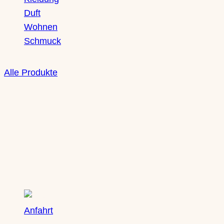
Duft
Wohnen
Schmuck
Alle Produkte
Boutique
Saxony Ducks
Zschochersche Straße 71
04229 Leipzig, Plagwitz
Anfahrt