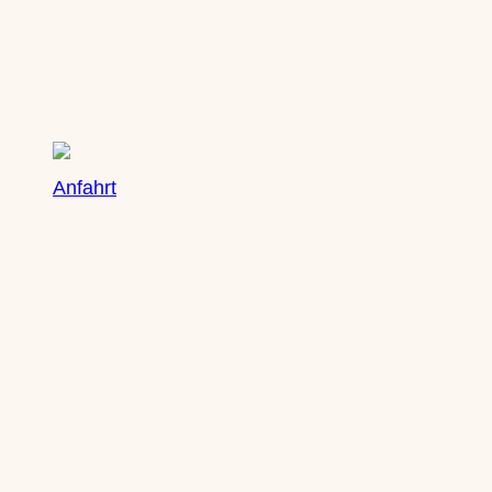
Saxony Ducks
Zschochersche Straße 71
04229 Leipzig, Plagwitz
Anfahrt
Öffnungszeiten
Mo: nach Vereinbarung
Di: nach Vereinbarung
Mi: 10-13 Uhr | 14-18 Uhr
Do: 10-13 Uhr | 14-18 Uhr
Fr: 10-13 Uhr | 14-18 Uhr
Sa: 10-14 Uhr