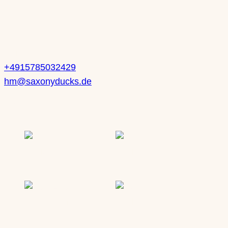
Kontakt
Heike Mueller
+4915785032429
hm@saxonyducks.de
Service