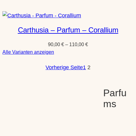
Heeley
–
Extrait
–
Carthusia – Parfum – Corallium
Agarwoud
90,00
€
–
110,00
€
:
Alle Varianten anzeigen
Carthusia
Vorherige Seite
–
1
2
Parfum
–
Corallium
Parfu
ms