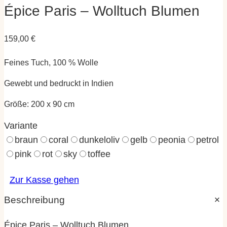
Épice Paris – Wolltuch Blumen
159,00
€
Feines Tuch, 100 % Wolle
Gewebt und bedruckt in Indien
Größe: 200 x 90 cm
Variante
braun
coral
dunkeloliv
gelb
peonia
petrol
pink
rot
sky
toffee
Zur Kasse gehen
Beschreibung
Épice Paris – Wolltuch Blumen