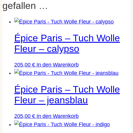
braun, coral, dunkeloliv,
gefallen …
Variante
gelb, himbeere, peonia,
petrol, pink, rot, sky, toffee
Épice Paris – Tuch Wolle
Épice Paris – Bess Nielsen
Design
Fleur – calypso
& Jan Machenauer
205,00
€
In den Warenkorb
Größe
90 x 200 cm
Épice Paris – Tuch Wolle
Fair produziert in Indien,
Fleur – jeansblau
Herkunft |
handgewebt und
Produktion
handbedruckt
205,00
€
In den Warenkorb
Muster |