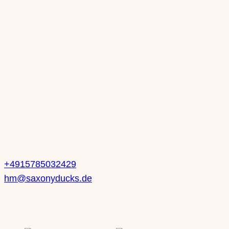
Mo: nach Vereinbarung
Di: nach Vereinbarung
Mi: 10-13 Uhr | 14-18 Uhr
Do: 10-13 Uhr | 14-18 Uhr
Fr: 10-13 Uhr | 14-18 Uhr
Sa: 10-14 Uhr
Kontakt
Heike Mueller
+4915785032429
hm@saxonyducks.de
Service