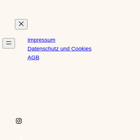
Rechtliches
Impressum
Datenschutz und Cookies
AGB
Newsletter
Social Media
I
n
s