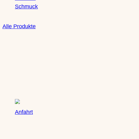
Schmuck
Alle Produkte
Boutique
Saxony Ducks
Zschochersche Straße 71
04229 Leipzig, Plagwitz
Anfahrt
Öffnungszeiten