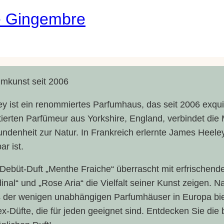
e Gingembre
umkunst seit 2006
y ist ein renommiertes Parfumhaus, das seit 2006 exqui
tierten Parfümeur aus Yorkshire, England, verbindet die
ndenheit zur Natur. In Frankreich erlernte James Heeley
ar ist.
 Debüt-Duft „Menthe Fraiche“ überrascht mit erfrischen
inal“ und „Rose Aria“ die Vielfalt seiner Kunst zeigen. Na
s der wenigen unabhängigen Parfumhäuser in Europa biet
x-Düfte, die für jeden geeignet sind. Entdecken Sie di