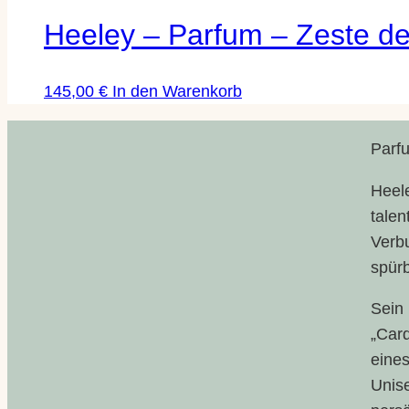
Heeley – Parfum – Zeste d
145,00
€
In den Warenkorb
Parf
Heele
talen
Verbu
spürb
Sein
„Card
eine
Unise