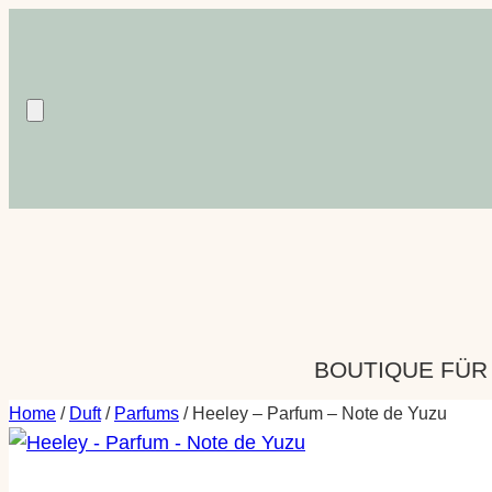
Zum
Inhalt
springen
BOUTIQUE FÜR
Home
/
Duft
/
Parfums
/ Heeley – Parfum – Note de Yuzu