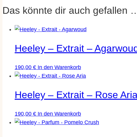
Eigenschaften
Wert
Das könnte dir auch gefallen 
Aromen
Algen, Grapef
Marke
Heeley
Heeley – Extrait – Agarwou
Inhalt
100 ml
190,00
€
In den Warenkorb
Herkunft | Produktion
Frankreich
Heeley – Extrait – Rose Ari
190,00
€
In den Warenkorb