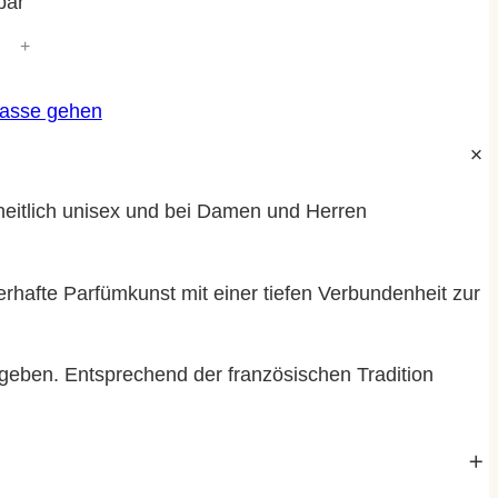
bar
+
Kasse gehen
heitlich unisex und bei Damen und Herren
erhafte Parfümkunst mit einer tiefen Verbundenheit zur
ergeben. Entsprechend der französischen Tradition