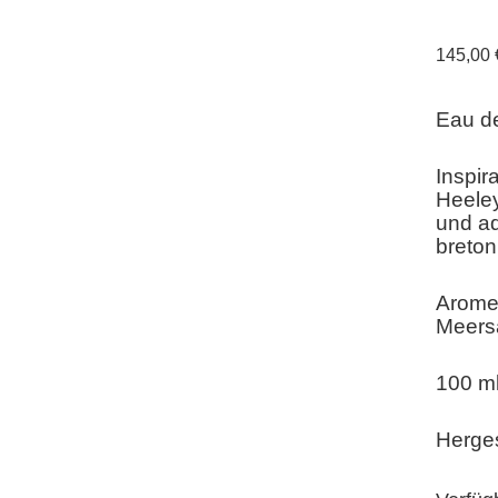
145,00
Eau d
Inspir
Heeley
und aq
breton
Aromen
Meersa
100 m
Herges