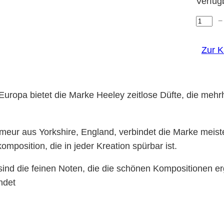
Verfüg
−
H
e
Zur 
e
l
e
y
uropa bietet die Marke Heeley zeitlose Düfte, die mehr
–
P
ümeur aus Yorkshire, England, verbindet die Marke meist
a
omposition, die in jeder Kreation spürbar ist.
r
f
ig sind die feinen Noten, die die schönen Kompositionen 
u
ndet
m
–
N