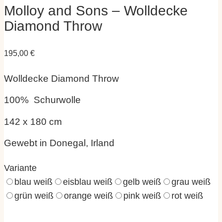
Molloy and Sons – Wolldecke
Diamond Throw
195,00
€
Wolldecke Diamond Throw
100% Schurwolle
142 x 180 cm
Gewebt in Donegal, Irland
Variante
blau weiß
eisblau weiß
gelb weiß
grau weiß
grün weiß
orange weiß
pink weiß
rot weiß