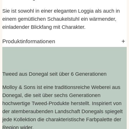
Sie ist sowohl in einer eleganten Loggia als auch in
einem gemütlichen Schaukelstuhl ein wärmender,
einladender Blickfang mit Charakter.
Produktinformationen
Eigenschaften
Wert
Marke
Molloy and Sons
Tweed aus Donegal seit über 6 Generationen
Farbe
gelb, weiß
Molloy & Sons ist eine traditionsreiche Weberei aus
Donegal, die seit über sechs Generationen
hochwertige Tweed-Produkte herstellt. Inspiriert von
Größe
142 x 180 cm
der atemberaubenden Landschaft Donegals spiegelt
jede Kollektion die charakteristische Farbpalette der
Region wider.
Herkunft |