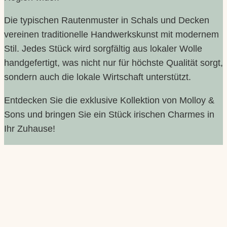
Irland
Produktion
Die typischen Rautenmuster in Schals und Decken
vereinen traditionelle Handwerkskunst mit modernem
Material
100% Wolle
Stil. Jedes Stück wird sorgfältig aus lokaler Wolle
handgefertigt, was nicht nur für höchste Qualität sorgt,
sondern auch die lokale Wirtschaft unterstützt.
Muster |
Diamond, Fine Diamond
Dessin
Entdecken Sie die exklusive Kollektion von Molloy &
Sons und bringen Sie ein Stück irischen Charmes in
blau weiß, eisblau, eisblau
Ihr Zuhause!
weiß, gelb weiß, grau weiß,
Variante
grün weiß, orange weiß,
pink, pink weiß, rot weiß
Shop