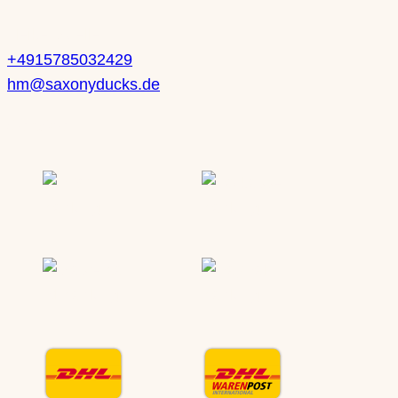
Heike Mueller
+4915785032429
hm@saxonyducks.de
Service