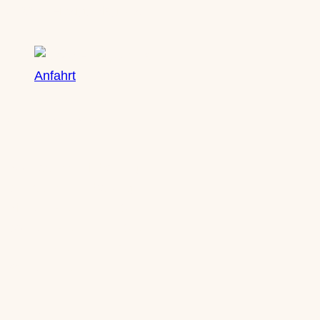
04229 Leipzig, Plagwitz
Anfahrt
Öffnungszeiten
Mo: nach Vereinbarung
Di: nach Vereinbarung
Mi: 10-13 Uhr | 14-18 Uhr
Do: 10-13 Uhr | 14-18 Uhr
Fr: 10-13 Uhr | 14-18 Uhr
Sa: 10-14 Uhr
Kontakt