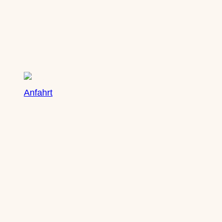
Saxony Ducks
Zschochersche Straße 71
04229 Leipzig, Plagwitz
Anfahrt
Öffnungszeiten
Mo: nach Vereinbarung
Di: nach Vereinbarung
Mi: 10-13 Uhr | 14-18 Uhr
Do: 10-13 Uhr | 14-18 Uhr
Fr: 10-13 Uhr | 14-18 Uhr