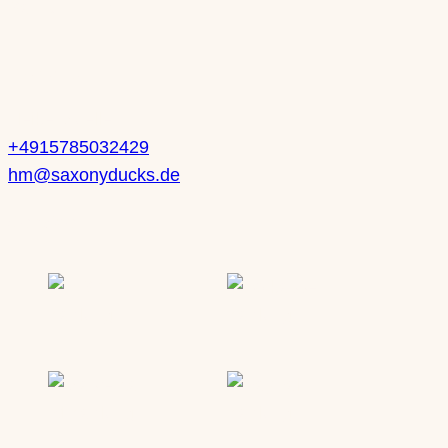
Sa: 10-14 Uhr
Kontakt
Heike Mueller
+4915785032429
hm@saxonyducks.de
Service