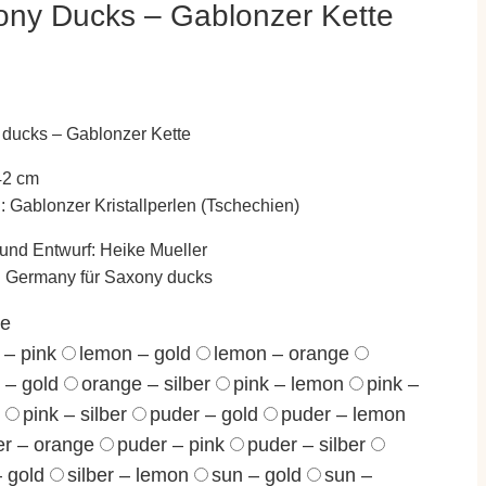
ny Ducks – Gablonzer Kette
ducks – Gablonzer Kette
42 cm
l: Gablonzer Kristallperlen (Tschechien)
und Entwurf: Heike Mueller
 Germany für Saxony ducks
te
 – pink
lemon – gold
lemon – orange
 – gold
orange – silber
pink – lemon
pink –
pink – silber
puder – gold
puder – lemon
r – orange
puder – pink
puder – silber
– gold
silber – lemon
sun – gold
sun –