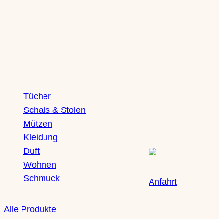
Eigenschaften
Wert
gold – pink, lemon – gold, lemon – ora
Variante
lemon, puder – orange, puder – pink, p
silber, sun – water, water – gold, wat
Shop
Boutique
Tücher
Saxony Ducks
Schals & Stolen
Zschochersche Straße
Mützen
04229 Leipzig, Plagwit
Kleidung
Duft
Wohnen
Schmuck
Anfahrt
Alle Produkte
Öffnungszeiten