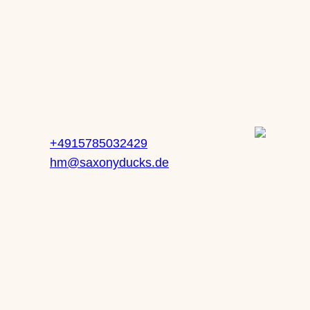
nge, orange – gold, orange – silber, pink – lemon, pink –
uder – silber, silber – gold, silber – lemon, sun – gold,
er – lemon, water – orange, water – pink, water – puder, w
Kontakt
Service
Heike Mueller
+4915785032429
 71
hm@saxonyducks.de
z