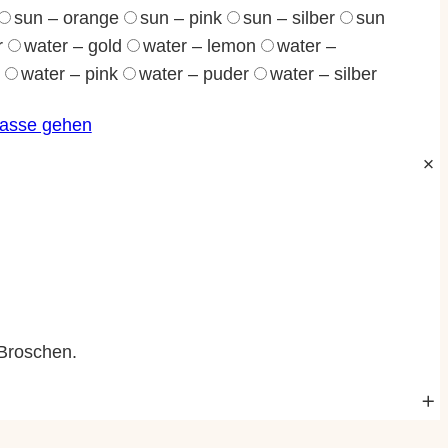
sun – orange
sun – pink
sun – silber
sun
r
water – gold
water – lemon
water –
water – pink
water – puder
water – silber
Kasse gehen
Broschen.