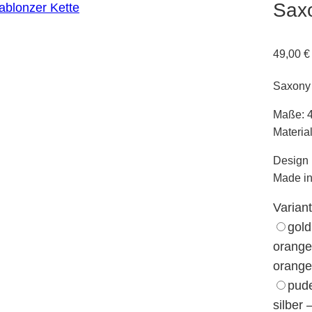
Saxo
49,00
€
Saxony 
Maße: 
Materia
Design 
Made in
Varian
gold
orange
orange
pude
silber 