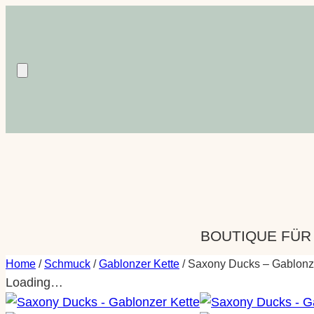
Zum
Inhalt
springen
BOUTIQUE FÜR
Home
/
Schmuck
/
Gablonzer Kette
/ Saxony Ducks – Gablonz
Loading…