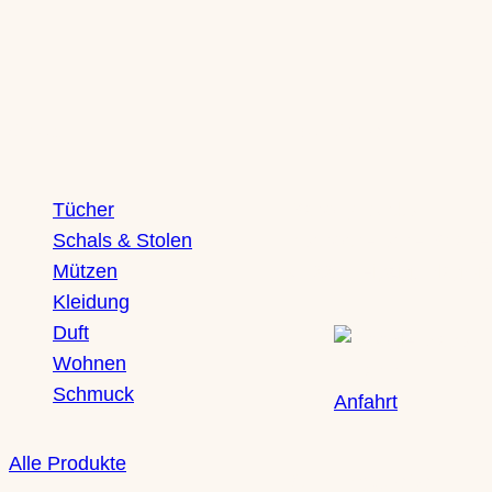
Material
Muster | Dessin
Shop
Boutique
Marke
Tücher
Saxony Ducks
Schals & Stolen
Zschochersche Straße
Mützen
04229 Leipzig, Plagwit
Kleidung
Duft
Wohnen
Schmuck
Anfahrt
Alle Produkte
Öffnungszeiten