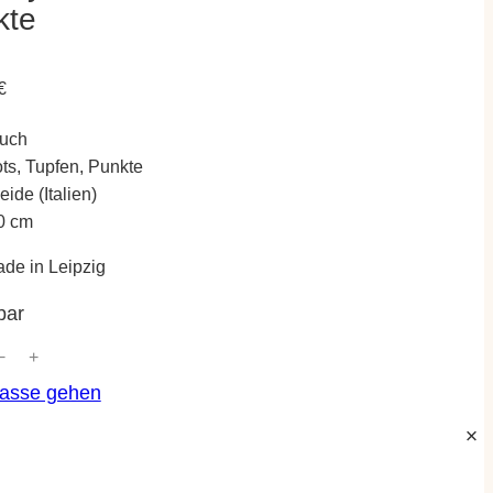
kte
€
tuch
ts, Tupfen, Punkte
ide (Italien)
0 cm
e in Leipzig
bar
−
+
Kasse gehen