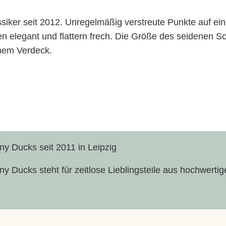
y
ssiker seit 2012. Unregelmäßig verstreute Punkte auf 
D
n elegant und flattern frech. Die Größe des seidenen Sc
u
fenem Verdeck.
c
k
s
–
S
e
i
y Ducks seit 2011 in Leipzig
d
64 x 180 cm
e
y Ducks steht für zeitlose Lieblingsteile aus hochwertige
n
t
Handgemacht in Leipzig
u
c