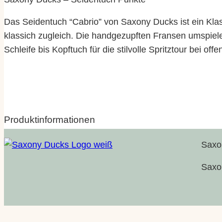
Das Seidentuch “Cabrio” von Saxony Ducks ist ein Kla
klassich zugleich. Die handgezupften Fransen umspiele
Schleife bis Kopftuch für die stilvolle Spritztour bei of
Produktinformationen
Saxon
Eigenschaften
Wert
Größe
Saxon
Herkunft | Produktion