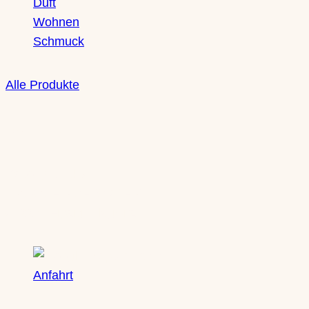
Duft
Wohnen
Schmuck
Alle Produkte
Boutique
Saxony Ducks
Zschochersche Straße 71
04229 Leipzig, Plagwitz
Anfahrt