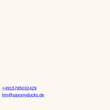
Öffnungszeiten
Mo: nach Vereinbarung
Di: nach Vereinbarung
Mi: 10-13 Uhr | 14-18 Uhr
Do: 10-13 Uhr | 14-18 Uhr
Fr: 10-13 Uhr | 14-18 Uhr
Sa: 10-14 Uhr
Kontakt
Heike Mueller
+4915785032429
hm@saxonyducks.de
Service