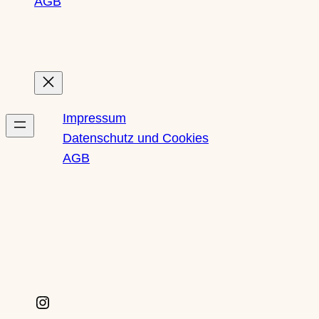
AGB
Rechtliches
Impressum
Datenschutz und Cookies
AGB
Newsletter
Social Media
I