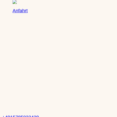
Anfahrt
Öffnungszeiten
Mo: nach Vereinbarung
Di: nach Vereinbarung
Mi: 10-13 Uhr | 14-18 Uhr
Do: 10-13 Uhr | 14-18 Uhr
Fr: 10-13 Uhr | 14-18 Uhr
Sa: 10-14 Uhr
Kontakt
Heike Mueller