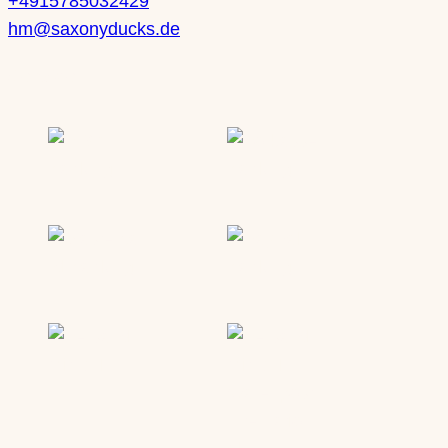
+4915785032429
hm@saxonyducks.de
Service