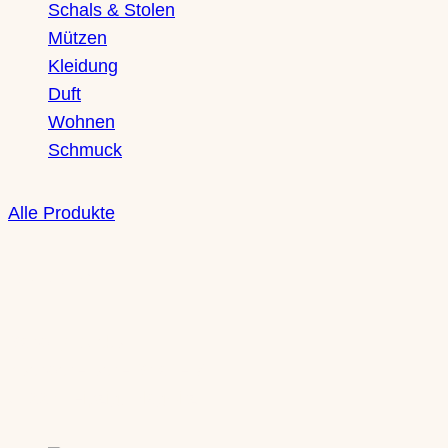
Schals & Stolen
Mützen
Kleidung
Duft
Wohnen
Schmuck
Alle Produkte
Boutique
Saxony Ducks
Zschochersche Straße 71
04229 Leipzig, Plagwitz