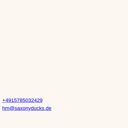
Öffnungszeiten
Mo: nach Vereinbarung
Di: nach Vereinbarung
Mi: 10-13 Uhr | 14-18 Uhr
Do: 10-13 Uhr | 14-18 Uhr
Fr: 10-13 Uhr | 14-18 Uhr
Sa: 10-14 Uhr
Kontakt
Heike Mueller
+4915785032429
hm@saxonyducks.de
Service