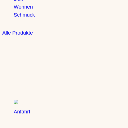
Wohnen
Schmuck
Alle Produkte
Boutique
Saxony Ducks
Zschochersche Straße 71
04229 Leipzig, Plagwitz
Anfahrt