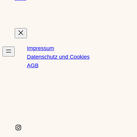
Rechtliches
Impressum
Datenschutz und Cookies
AGB
Newsletter
Social Media
I
n