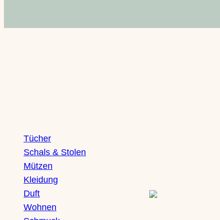
Herkunft | Produktion
Design
Marke
Shop
Boutique
Material
Tücher
Saxony Ducks
Schals & Stolen
Zschochersche Straße
Mützen
04229 Leipzig, Plagwit
Variante
Kleidung
Duft
Wohnen