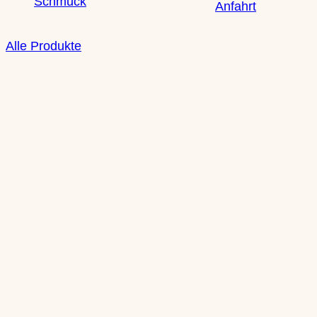
Schmuck
Anfahrt
Alle Produkte
Öffnungszeiten
Mo: nach Vereinbarun
Di: nach Vereinbarung
Mi: 10-13 Uhr | 14-18 
Do: 10-13 Uhr | 14-18 
Fr: 10-13 Uhr | 14-18 
Sa: 10-14 Uhr