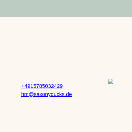
Deutschland
Saxony Ducks – Heike Mueller
Saxony Ducks
Kontakt
Service
Heike Mueller
100% Merinowolle
,
100% Seide
+4915785032429
 71
hm@saxonyducks.de
z
Gräser, Iris, lilie, Lotus