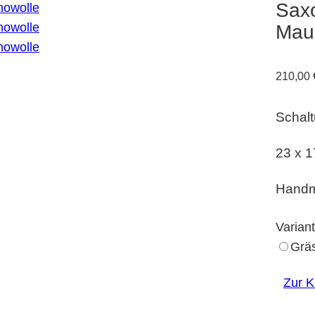
Saxo
Maul
210,00
Schal
23 x 
Handm
Varian
Grä
Zur 