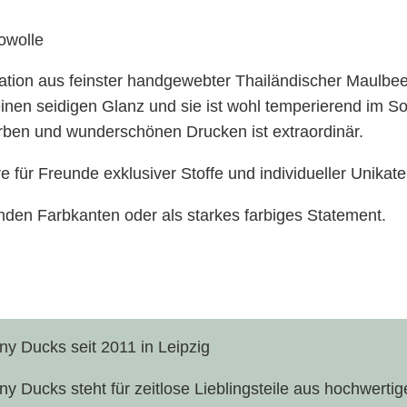
owolle
nation aus feinster handgewebter Thailändischer Maulbe
t einen seidigen Glanz und sie ist wohl temperierend i
arben und wunderschönen Drucken ist extraordinär.
e für Freunde exklusiver Stoffe und individueller Unikate
enden Farbkanten oder als starkes farbiges Statement.
y Ducks seit 2011 in Leipzig
23 x 170 cm
y Ducks steht für zeitlose Lieblingsteile aus hochwertige