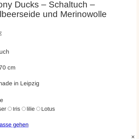
ny Ducks – Schaltuch –
beerseide und Merinowolle
€
tuch
170 cm
ade in Leipzig
te
ser
Iris
lilie
Lotus
Kasse gehen