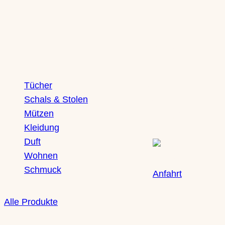
Shop
Boutique
Tücher
Saxony Ducks
Schals & Stolen
Zschochersche Straße
Mützen
04229 Leipzig, Plagwit
Kleidung
Duft
Wohnen
Schmuck
Anfahrt
Alle Produkte
Öffnungszeiten