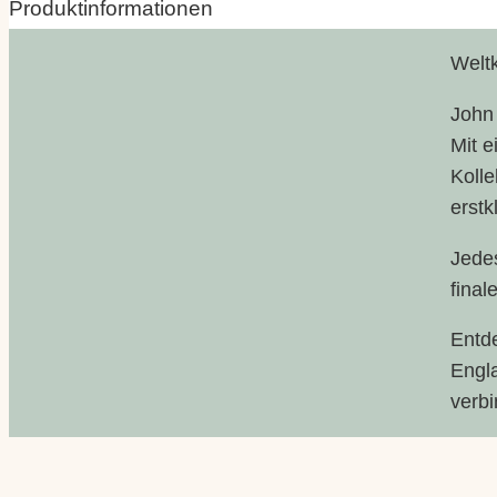
Produktinformationen
Weltk
Eigenschaften
Wert
Größe:
John 
Mit e
Kolle
erstk
Jedes
final
Entd
Engla
verbi