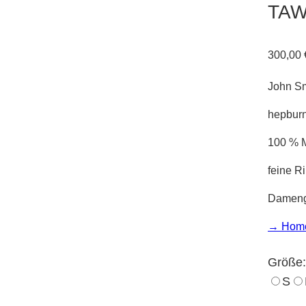
TAW
300,00
John S
hepburn
100 % M
feine R
Damengr
→ Hom
Größe:
S