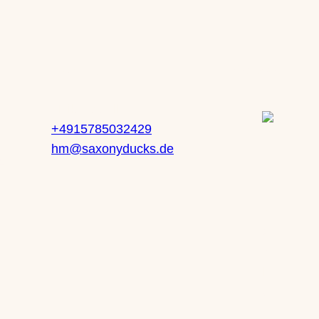
Kontakt
Service
Heike Mueller
+4915785032429
 71
hm@saxonyducks.de
z