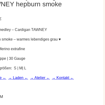
NEY hepburn smoke
€
medley – Cardigan TAWNEY
 smoke – warmes lebendiges grau ♥
erino extrafine
ippe | 30 Gauge
ößen: S | M| L
e ←
→ Laden ←
→ Atelier ←
→ Kontakt ←
M